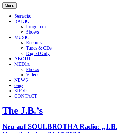
Skip
Menu
to
soulbrotha.de
content
Startseite
RADIO
Programm
Shows
MUSIC
Records
Tapes & CDs
Digital Only
ABOUT
MEDIA
Photos
Videos
NEWS
Gigs
SHOP
CONTACT
The J.B.’s
Neu auf SOULBROTHA Radio: „J.B.