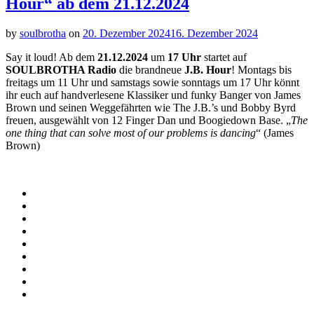
Hour“ ab dem 21.12.2024
by
soulbrotha
on
20. Dezember 2024
16. Dezember 2024
Say it loud! Ab dem
21.12.2024
um
17 Uhr
startet auf
SOULBROTHA Radio
die brandneue
J.B. Hour
! Montags bis
freitags um 11 Uhr und samstags sowie sonntags um 17 Uhr könnt
ihr euch auf handverlesene Klassiker und funky Banger von James
Brown und seinen Weggefährten wie The J.B.’s und Bobby Byrd
freuen, ausgewählt von 12 Finger Dan und Boogiedown Base. „
The
one thing that can solve most of our problems is dancing
“ (James
Brown)
Social
Instagram
Facebook
Media
Spotify
Profiles
Bandcamp
Amazon
Music
Apple
Music
Patreon
Buy
Me
Paypal
A