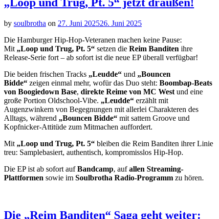
„Loop und Trug, Pt. 5“ jetzt draußen!
by
soulbrotha
on
27. Juni 2025
26. Juni 2025
Die Hamburger Hip-Hop-Veteranen machen keine Pause:
Mit
„Loop und Trug, Pt. 5“
setzen die
Reim Banditen
ihre
Release-Serie fort – ab sofort ist die neue EP überall verfügbar!
Die beiden frischen Tracks
„Leudde“
und
„Bouncen
Bidde“
zeigen einmal mehr, wofür das Duo steht:
Boombap-Beats
von Boogiedown Base
,
direkte Reime von MC West
und eine
große Portion Oldschool-Vibe.
„Leudde“
erzählt mit
Augenzwinkern von Begegnungen mit allerlei Charakteren des
Alltags, während
„Bouncen Bidde“
mit sattem Groove und
Kopfnicker-Attitüde zum Mitmachen auffordert.
Mit
„Loop und Trug, Pt. 5“
bleiben die Reim Banditen ihrer Linie
treu: Samplebasiert, authentisch, kompromisslos Hip-Hop.
Die EP ist ab sofort auf
Bandcamp
, auf
allen Streaming-
Plattformen
sowie im
Soulbrotha Radio-Programm
zu hören.
Die „Reim Banditen“ Saga geht weiter: