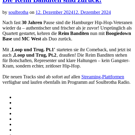
by
soulbrotha
on
12. Dezember 2024
12. Dezember 2024
Nach fast
30 Jahren
Pause sind die Hamburger Hip-Hop-Veteranen
wieder da – authentischer und frischer als je zuvor! Ursprünglich als
Quartett gestartet, kehren die
Reim Banditen
nun mit
Boogiedown
Base
und
MC West
als Duo zurück.
Mit ‚
Loop und Trug. Pt.1′
starteten sie ihr Comeback, und jetzt ist
auch
‚Loop und Trug, Pt.2
‚ draußen! Die Reim Banditen stehen
für Botschaften, Representer und klare Haltungen – kein Gangster-
Kram, sondern echter, zeitloser Hip-Hop.
Die neuen Tracks sind ab sofort auf allen
Streaming-Plattformen
verfügbar und laufen ebenfalls im Programm auf Soulbrotha Radio.
Social
Instagram
Facebook
Media
Spotify
Profiles
Bandcamp
Amazon
Music
Apple
Music
Patreon
Buy