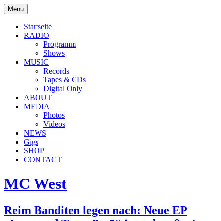
Skip
Menu
to
soulbrotha.de
content
Startseite
RADIO
Programm
Shows
MUSIC
Records
Tapes & CDs
Digital Only
ABOUT
MEDIA
Photos
Videos
NEWS
Gigs
SHOP
CONTACT
MC West
Reim Banditen legen nach: Neue EP