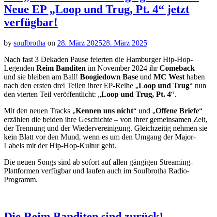
Neue EP „Loop und Trug, Pt. 4“ jetzt
verfügbar!
by
soulbrotha
on
28. März 2025
28. März 2025
Nach fast 3 Dekaden Pause feierten die Hamburger Hip-Hop-
Legenden
Reim Banditen
im November 2024 ihr
Comeback
–
und sie bleiben am Ball!
Boogiedown Base
und
MC West
haben
nach den ersten drei Teilen ihrer EP-Reihe „
Loop und Trug
“ nun
den vierten Teil veröffentlicht: „
Loop und Trug, Pt. 4
“.
Mit den neuen Tracks „
Kennen uns nicht
“ und „
Offene Briefe
“
erzählen die beiden ihre Geschichte – von ihrer gemeinsamen Zeit,
der Trennung und der Wiedervereinigung. Gleichzeitig nehmen sie
kein Blatt vor den Mund, wenn es um den Umgang der Major-
Labels mit der Hip-Hop-Kultur geht.
Die neuen Songs sind ab sofort auf allen gängigen Streaming-
Plattformen verfügbar und laufen auch im Soulbrotha Radio-
Programm.
Die Reim Banditen sind zurück!