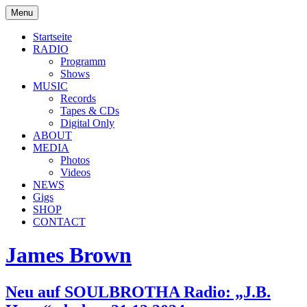
Skip
Menu
to
soulbrotha.de
content
Startseite
RADIO
Programm
Shows
MUSIC
Records
Tapes & CDs
Digital Only
ABOUT
MEDIA
Photos
Videos
NEWS
Gigs
SHOP
CONTACT
James Brown
Neu auf SOULBROTHA Radio: „J.B.