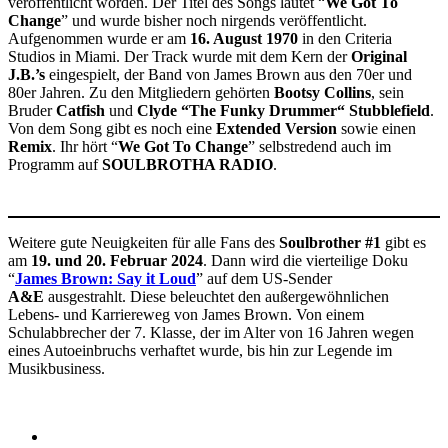
veröffentlicht worden. Der Titel des Songs lautet “
We Got To
Change
” und wurde bisher noch nirgends veröffentlicht.
Aufgenommen wurde er am
16. August 1970
in den Criteria
Studios in Miami. Der Track wurde mit dem Kern der
Original
J.B.’s
eingespielt, der Band von James Brown aus den 70er und
80er Jahren. Zu den Mitgliedern gehörten
Bootsy Collins
, sein
Bruder
Catfish
und
Clyde “The Funky Drummer“ Stubblefield
.
Von dem Song gibt es noch eine
Extended Version
sowie einen
Remix
. Ihr hört “
We Got To Change
” selbstredend auch im
Programm auf
SOULBROTHA RADIO
.
Weitere gute Neuigkeiten für alle Fans des
Soulbrother #1
gibt es
am
19. und 20. Februar 2024
. Dann wird die vierteilige Doku
“
James Brown: Say it Loud
” auf dem US-Sender
A&E
ausgestrahlt. Diese beleuchtet den außergewöhnlichen
Lebens- und Karriereweg von James Brown. Von einem
Schulabbrecher der 7. Klasse, der im Alter von 16 Jahren wegen
eines Autoeinbruchs verhaftet wurde, bis hin zur Legende im
Musikbusiness.
Social
Instagram