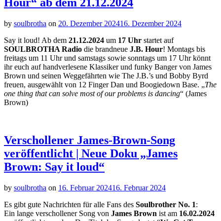
Hour“ ab dem 21.12.2024
by
soulbrotha
on
20. Dezember 2024
16. Dezember 2024
Say it loud! Ab dem
21.12.2024
um
17 Uhr
startet auf
SOULBROTHA Radio
die brandneue
J.B. Hour
! Montags bis
freitags um 11 Uhr und samstags sowie sonntags um 17 Uhr könnt
ihr euch auf handverlesene Klassiker und funky Banger von James
Brown und seinen Weggefährten wie The J.B.’s und Bobby Byrd
freuen, ausgewählt von 12 Finger Dan und Boogiedown Base. „
The
one thing that can solve most of our problems is dancing
“ (James
Brown)
Verschollener James-Brown-Song
veröffentlicht | Neue Doku „James
Brown: Say it loud“
by
soulbrotha
on
16. Februar 2024
16. Februar 2024
Es gibt gute Nachrichten für alle Fans des
Soulbrother No. 1
:
Ein lange verschollener Song von
James Brown
ist am
16.02.2024