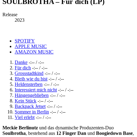
SOULBROTHA – Für dich (LP)
Record
Release
2023
Details
Record
SPOTIFY
APPLE MUSIC
Links
AMAZON MUSIC
Record
Danke
-:--
/
-:--
Für dich
-:--
/
-:--
Tracklist
Grossstadtkind
-:--
/
-:--
Bleib wie du bist
-:--
/
-:--
Heldensterben
-:--
/
-:--
Interessiert mich nicht
-:--
/
-:--
Hängengeblieben
-:--
/
-:--
Kein Stück
-:--
/
-:--
Backpack Jetset
-:--
/
-:--
Sommer in Berlin
-:--
/
-:--
Viel erlebt
-:--
/
-:--
Meckie Berlinutz
und das dynamische Produzenten-Duo
Soulbrotha
, bestehend aus
12 Finger Dan
und
Boogiedown Base
,