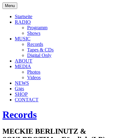
Skip
Menu
to
soulbrotha.de
content
Startseite
RADIO
Programm
Shows
MUSIC
Records
Tapes & CDs
Digital Only
ABOUT
MEDIA
Photos
Videos
NEWS
Gigs
SHOP
CONTACT
Records
MECKIE BERLINUTZ &